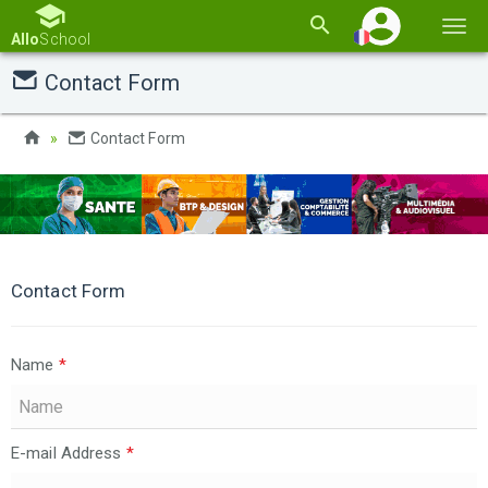
Basc
Allo
School
la
Contact Form
navi
Contact Form
Contact Form
Name
*
E-mail Address
*