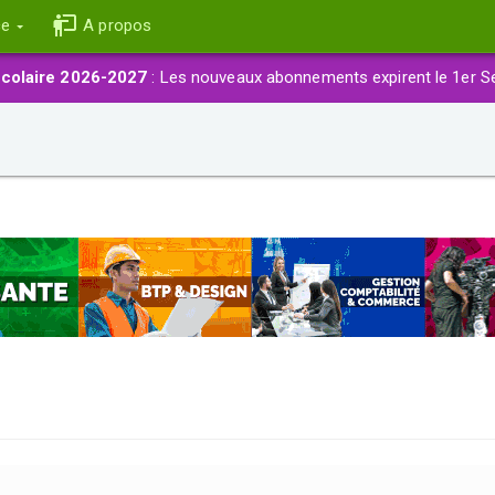
ce
A propos
colaire 2026-2027
: Les nouveaux abonnements expirent le 1er S