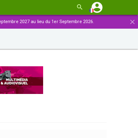
×
eptembre 2027 au lieu du 1er Septembre 2026.