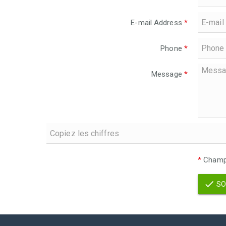
E-mail Address
*
Phone
*
Message
*
*
Champs
SO