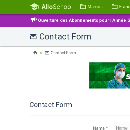
Allo
School
Maroc
Fran
Ouverture des Abonnements pour l'Année S
Contact Form
Contact Form
Contact Form
Name
*