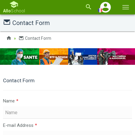
Basc
Allo
School
la
Contact Form
navi
Contact Form
Contact Form
Name
*
E-mail Address
*