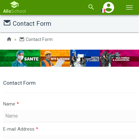
Basc
Allo
School
la
Contact Form
navi
Contact Form
Contact Form
Name
*
E-mail Address
*