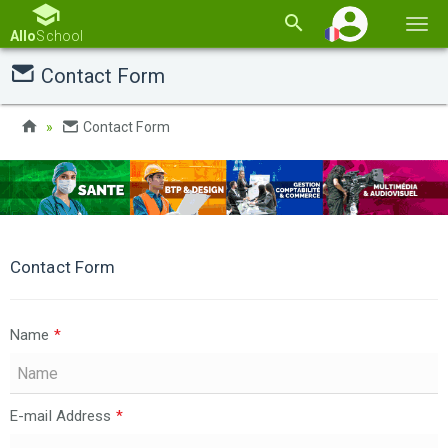
Basc
Allo
School
la
Contact Form
navi
Contact Form
Contact Form
Name
*
E-mail Address
*