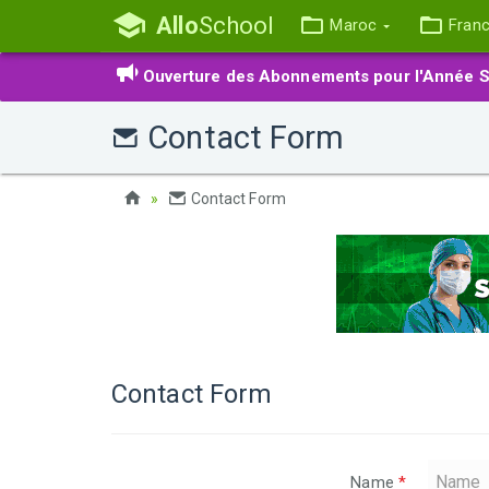
Allo
School
Maroc
Fran
Ouverture des Abonnements pour l'Année S
Contact Form
Contact Form
Contact Form
Name
*