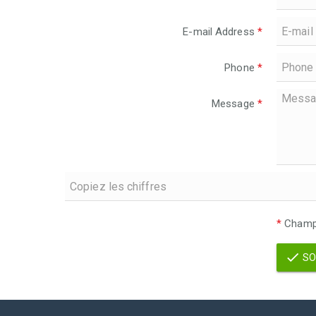
E-mail Address
*
Phone
*
Message
*
*
Champs
SO