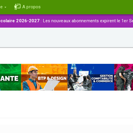
ce
A propos
colaire 2026-2027
: Les nouveaux abonnements expirent le 1er S