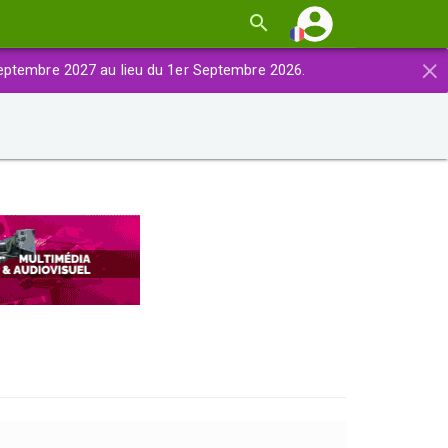
×
eptembre 2027 au lieu du 1er Septembre 2026.