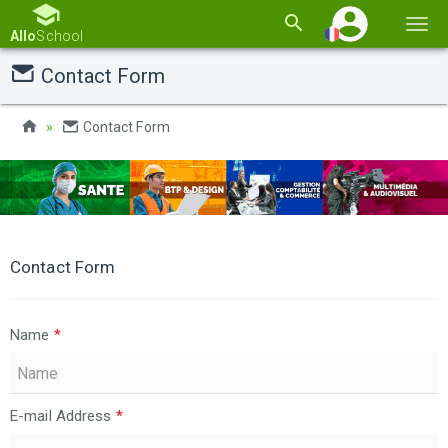
Basc
Allo
School
la
Contact Form
navi
Contact Form
Contact Form
Name
*
E-mail Address
*