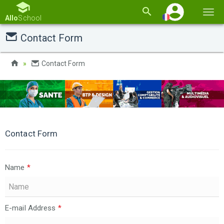
Basc
Allo
School
la
Contact Form
navi
Contact Form
Contact Form
Name
*
E-mail Address
*