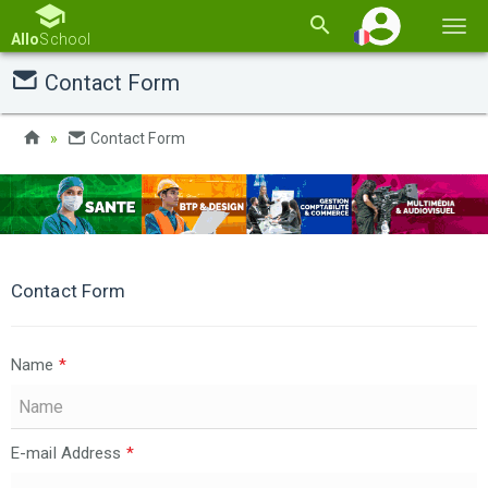
Basc
Allo
School
la
Contact Form
navi
Contact Form
Contact Form
Name
*
E-mail Address
*