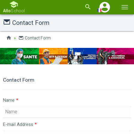
Basc
Allo
School
la
Contact Form
navi
Contact Form
Contact Form
Name
*
E-mail Address
*