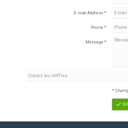
E-mail Address
*
Phone
*
Message
*
*
Champs
SO