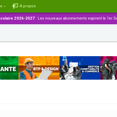
ce
A propos
colaire 2026-2027
: Les nouveaux abonnements expirent le 1er S