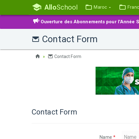
Allo
School
Maroc
Fran
Ouverture des Abonnements pour l'Année S
Contact Form
Contact Form
Contact Form
Name
*