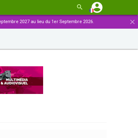
×
eptembre 2027 au lieu du 1er Septembre 2026.