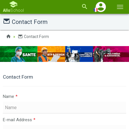
Basc
Allo
School
la
Contact Form
navi
Contact Form
Contact Form
Name
*
E-mail Address
*