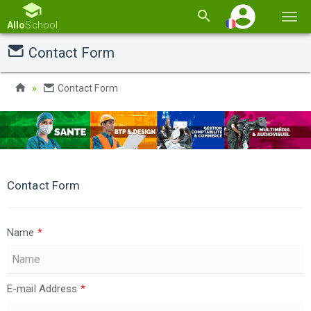
Basc
Allo
School
la
Contact Form
navi
Contact Form
Contact Form
Name
*
E-mail Address
*