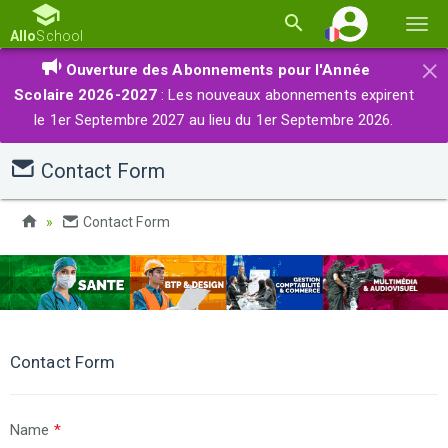
Basc
Allo
School
la
×
Ouverture des Abonnements pour l'Année
navi
Scolaire 2026-2027
: Les nouveaux abonnements expirent
le 1er Septembre 2027 au lieu du 1er Septembre 2026.
Contact Form
Contact Form
Contact Form
Name
*