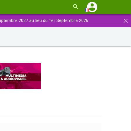
×
eptembre 2027 au lieu du 1er Septembre 2026.