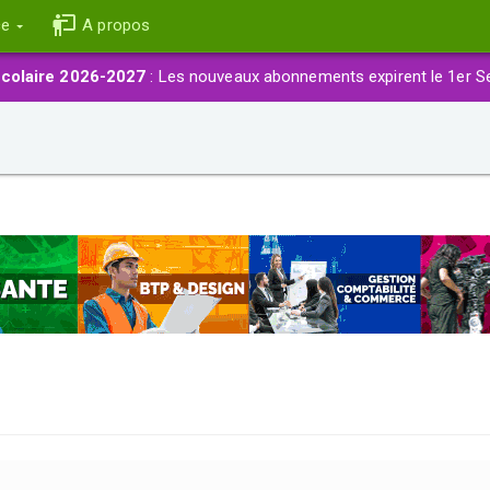
ce
A propos
colaire 2026-2027
: Les nouveaux abonnements expirent le 1er S