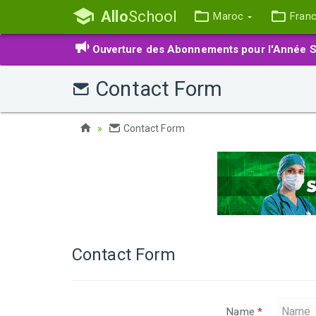
Allo
School
Maroc
Fran
Ouverture des Abonnements pour l'Année S
Contact Form
Contact Form
Contact Form
Name
*