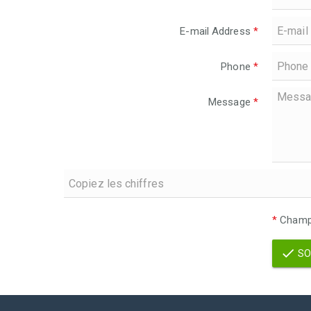
E-mail Address
*
Phone
*
Message
*
*
Champs
SO