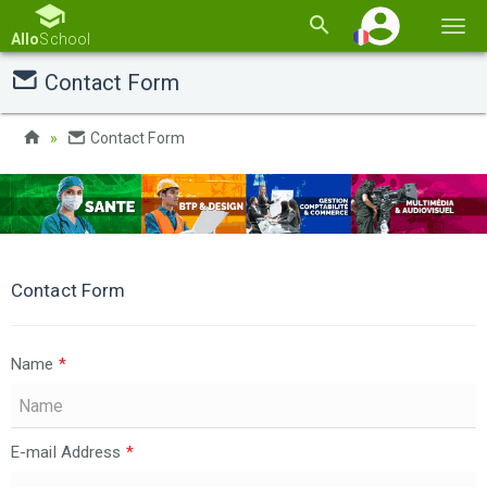
Basc
Allo
School
la
Contact Form
navi
Contact Form
Contact Form
Name
*
E-mail Address
*