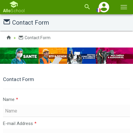
Basc
Allo
School
la
Contact Form
navi
Contact Form
Contact Form
Name
*
E-mail Address
*