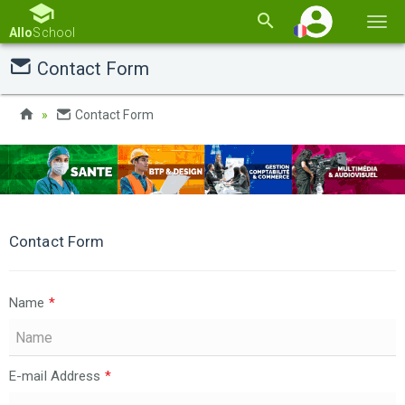
Basc
Allo
School
la
Contact Form
navi
Contact Form
Contact Form
Name
*
E-mail Address
*