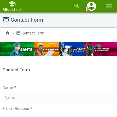
Basc
Allo
School
la
Contact Form
navi
Contact Form
Contact Form
Name
*
E-mail Address
*