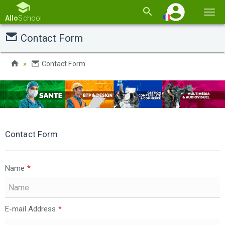
Basc
Allo
School
la
Contact Form
navi
Contact Form
Contact Form
Name
*
E-mail Address
*