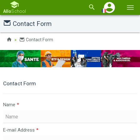
Basc
Allo
School
la
Contact Form
navi
Contact Form
Contact Form
Name
*
E-mail Address
*