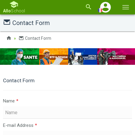
Basc
Allo
School
la
Contact Form
navi
Contact Form
Contact Form
Name
*
E-mail Address
*