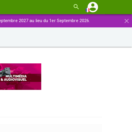
×
eptembre 2027 au lieu du 1er Septembre 2026.