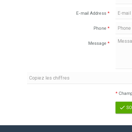
E-mail Address
*
Phone
*
Message
*
*
Champs
SO