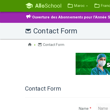
Allo
School
Maroc
Fran
Ouverture des Abonnements pour l'Année S
Contact Form
Contact Form
Contact Form
Name
*