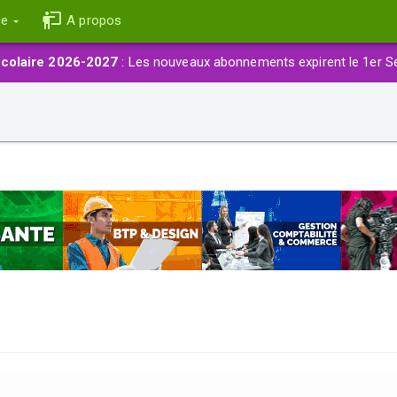
ce
A propos
colaire 2026-2027
: Les nouveaux abonnements expirent le 1er S