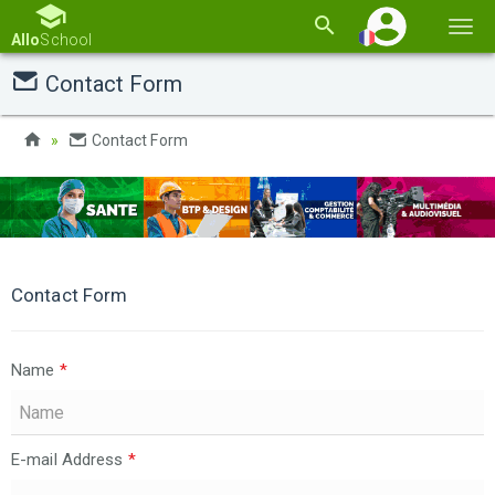
Basc
Allo
School
la
Contact Form
navi
Contact Form
Contact Form
Name
*
E-mail Address
*