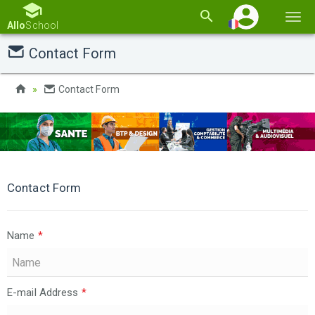
Basc
Allo
School
la
Contact Form
navi
Contact Form
Contact Form
Name
*
E-mail Address
*