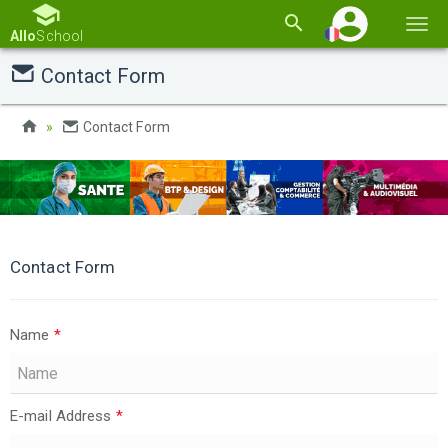
Basc
Allo
School
la
Contact Form
navi
Contact Form
Contact Form
Name
*
E-mail Address
*