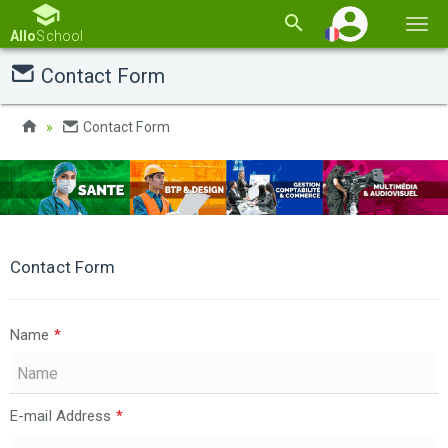
Basc
Allo
School
la
Contact Form
navi
Contact Form
Contact Form
Name
*
E-mail Address
*