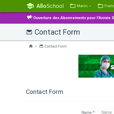
Allo
School
Maroc
Fran
Ouverture des Abonnements pour l'Année S
Contact Form
Contact Form
Contact Form
Name
*