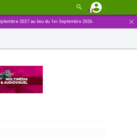
×
eptembre 2027 au lieu du 1er Septembre 2026.