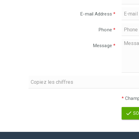
E-mail Address
*
Phone
*
Message
*
*
Champs
SO