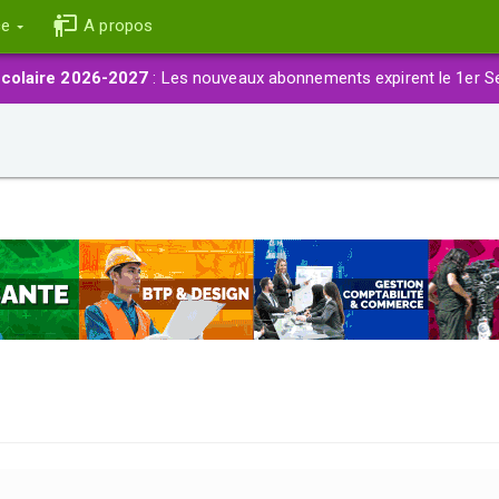
ce
A propos
colaire 2026-2027
: Les nouveaux abonnements expirent le 1er S