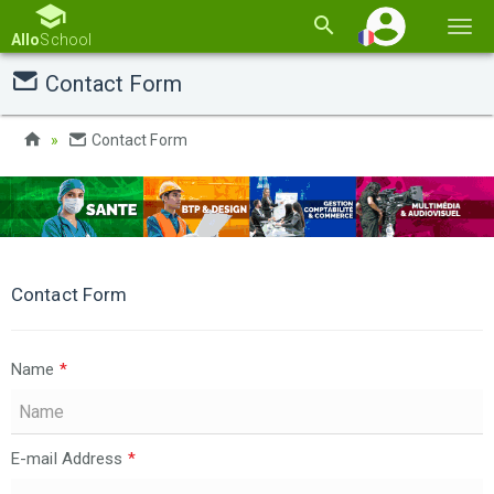
Basc
Allo
School
la
Contact Form
navi
Contact Form
Contact Form
Name
*
E-mail Address
*