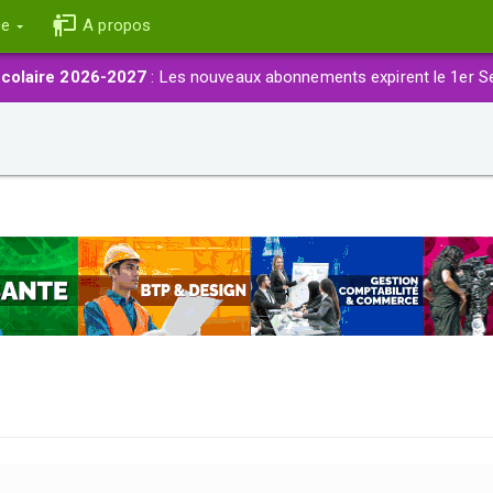
ce
A propos
colaire 2026-2027
: Les nouveaux abonnements expirent le 1er S