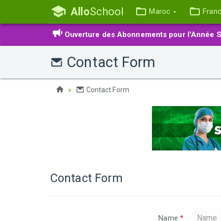
Allo
School
Maroc
Fran
Ouverture des Abonnements pour l'Année S
Contact Form
Contact Form
Contact Form
Name
*