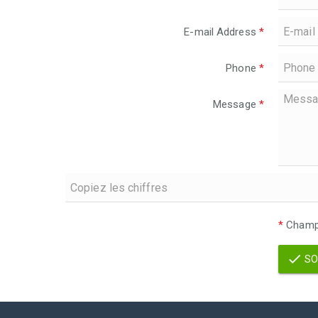
E-mail Address
*
Phone
*
Message
*
*
Champs
SO