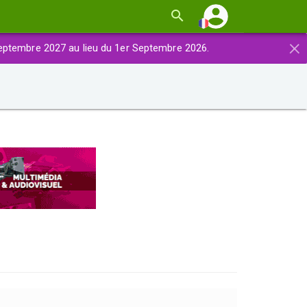
×
eptembre 2027 au lieu du 1er Septembre 2026.