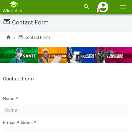
Basc
Allo
School
la
Contact Form
navi
Contact Form
Contact Form
Name
*
E-mail Address
*