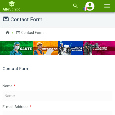
Basc
Allo
School
la
Contact Form
navi
Contact Form
Contact Form
Name
*
E-mail Address
*