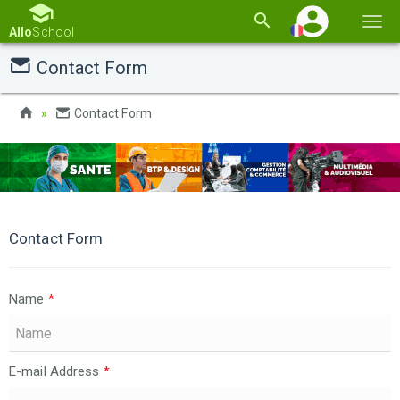
Basc
Allo
School
la
Contact Form
navi
Contact Form
Contact Form
Name
*
E-mail Address
*