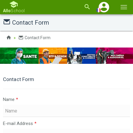
Basc
Allo
School
la
Contact Form
navi
Contact Form
Contact Form
Name
*
E-mail Address
*