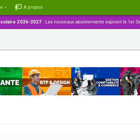
ce
A propos
colaire 2026-2027
: Les nouveaux abonnements expirent le 1er S