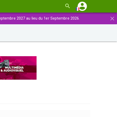
×
eptembre 2027 au lieu du 1er Septembre 2026.