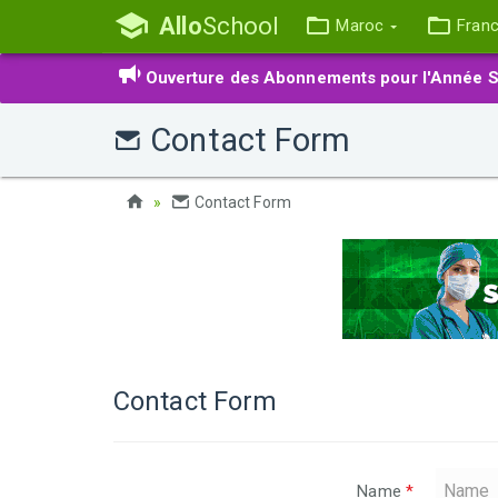
Allo
School
Maroc
Fran
Ouverture des Abonnements pour l'Année S
Contact Form
Contact Form
Contact Form
Name
*