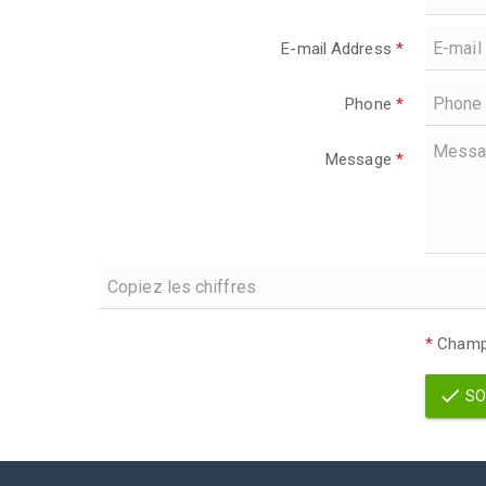
E-mail Address
*
Phone
*
Message
*
*
Champs
SO