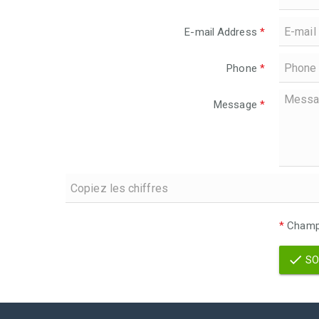
E-mail Address
*
Phone
*
Message
*
*
Champs
SO