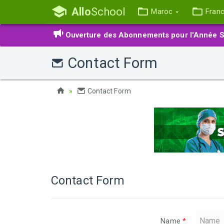
Allo
School
Maroc
Fran
Ouverture des Abonnements pour l'Année S
Contact Form
Contact Form
Contact Form
Name
*