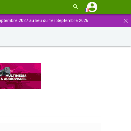
×
eptembre 2027 au lieu du 1er Septembre 2026.