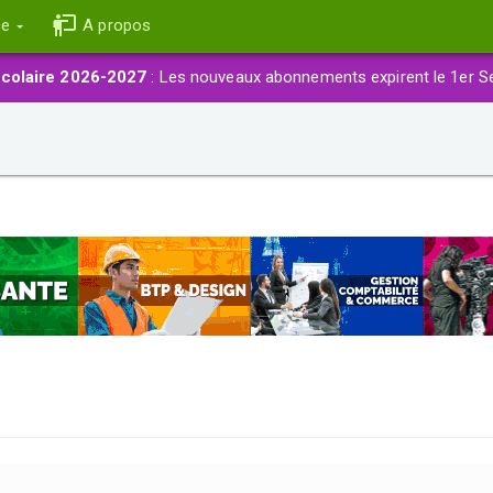
ce
A propos
colaire 2026-2027
: Les nouveaux abonnements expirent le 1er S