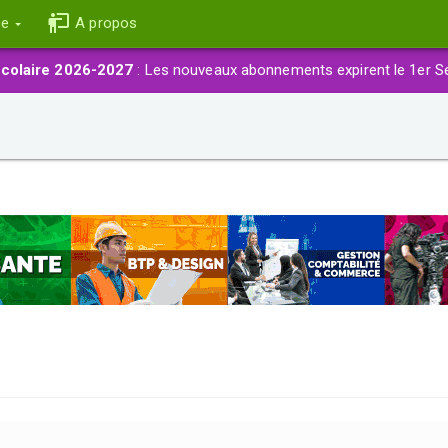
ce
A propos
colaire 2026-2027
: Les nouveaux abonnements expirent le 1er S