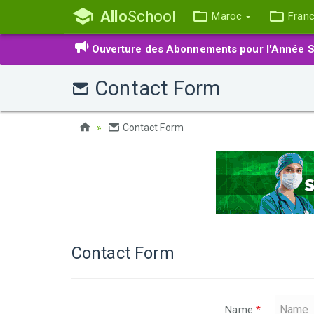
Allo
School
Maroc
Fran
Ouverture des Abonnements pour l'Année S
Contact Form
Contact Form
Contact Form
Name
*