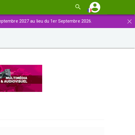
×
eptembre 2027 au lieu du 1er Septembre 2026.