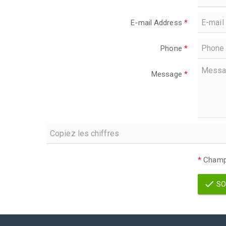
E-mail Address
*
Phone
*
Message
*
*
Champs
SO