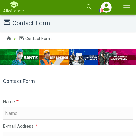
Basc
Allo
School
la
Contact Form
navi
Contact Form
Contact Form
Name
*
E-mail Address
*