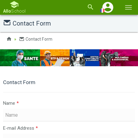
Basc
Allo
School
la
Contact Form
navi
Contact Form
Contact Form
Name
*
E-mail Address
*