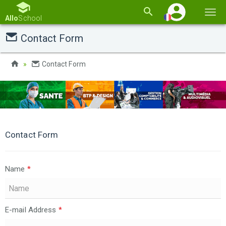
Basc
Allo
School
la
Contact Form
navi
Contact Form
Contact Form
Name
*
E-mail Address
*