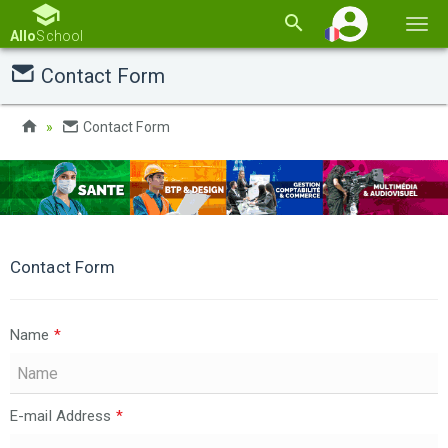
Basc
Allo
School
la
Contact Form
navi
Contact Form
Contact Form
Name
*
E-mail Address
*