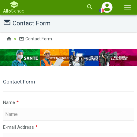
Basc
Allo
School
la
Contact Form
navi
Contact Form
Contact Form
Name
*
E-mail Address
*