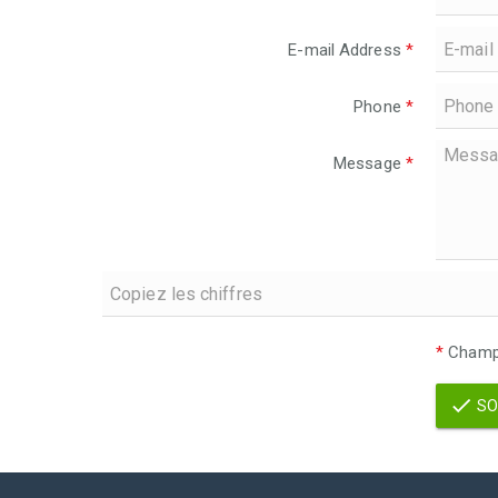
E-mail Address
*
Phone
*
Message
*
*
Champs
SO