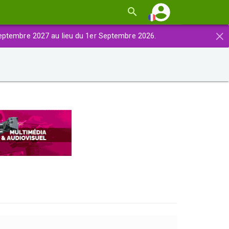
×
eptembre 2027 au lieu du 1er Septembre 2026.