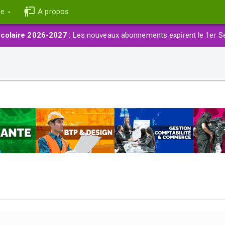
ce
A propos
colaire 2026-2027
: Les nouveaux abonnements expirent le 1er S