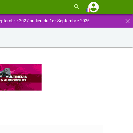
×
eptembre 2027 au lieu du 1er Septembre 2026.