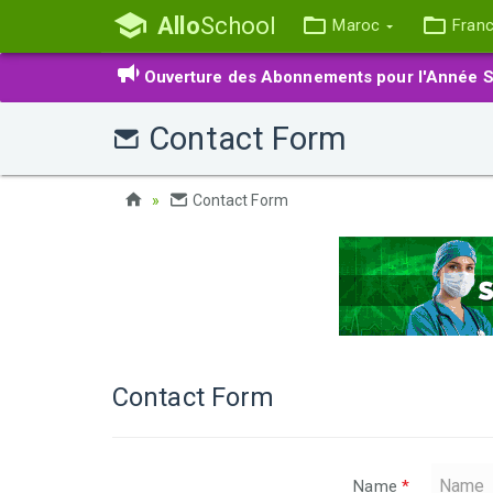
Allo
School
Maroc
Fran
Ouverture des Abonnements pour l'Année S
Contact Form
Contact Form
Contact Form
Name
*