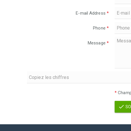
E-mail Address
*
Phone
*
Message
*
*
Champs
SO