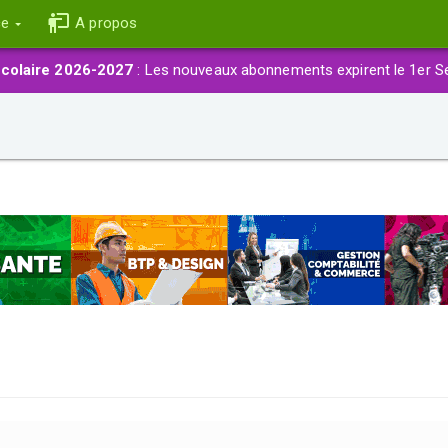
ce
A propos
colaire 2026-2027
: Les nouveaux abonnements expirent le 1er S