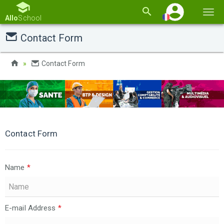
Basc
Allo
School
la
Contact Form
navi
Contact Form
Contact Form
Name
*
E-mail Address
*