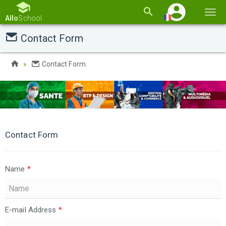
Basc
Allo
School
la
Contact Form
navi
Contact Form
Contact Form
Name
*
E-mail Address
*