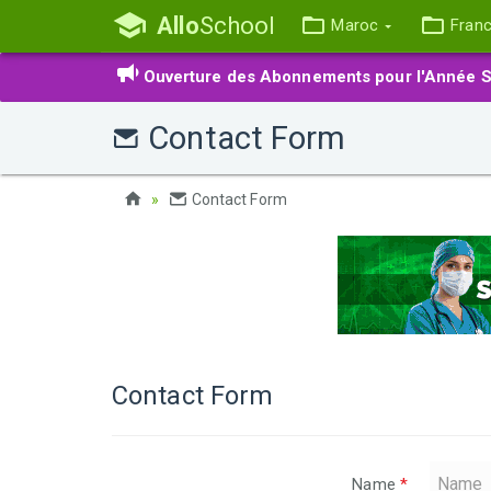
Allo
School
Maroc
Fran
Ouverture des Abonnements pour l'Année S
Contact Form
Contact Form
Contact Form
Name
*