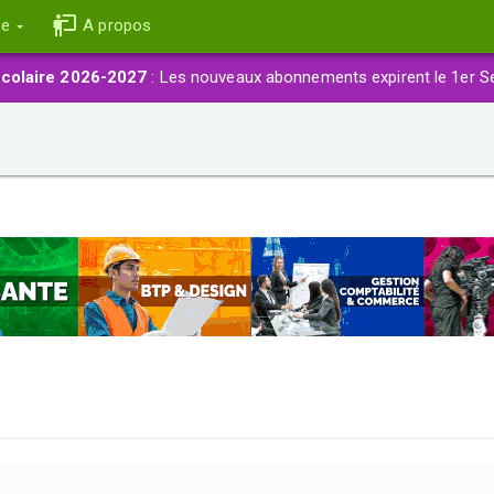
ce
A propos
colaire 2026-2027
: Les nouveaux abonnements expirent le 1er S