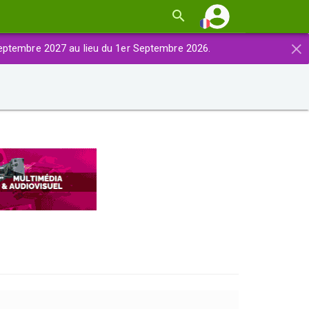
×
eptembre 2027 au lieu du 1er Septembre 2026.