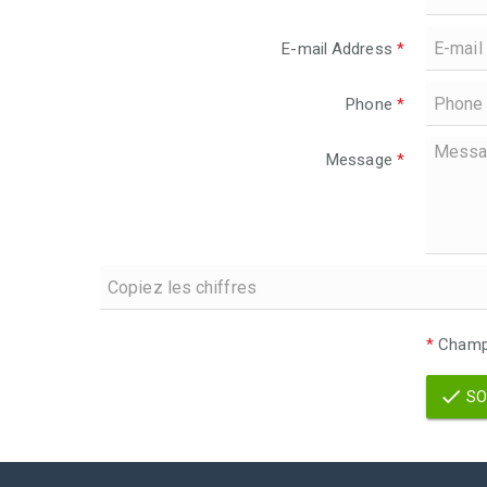
E-mail Address
*
Phone
*
Message
*
*
Champs
SO