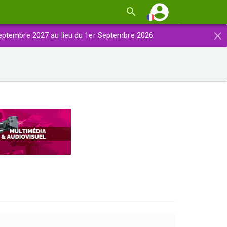
×
eptembre 2027 au lieu du 1er Septembre 2026.