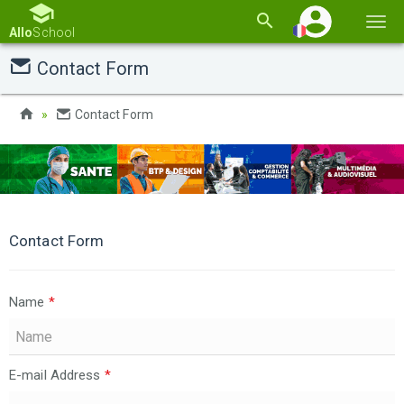
Basc
Allo
School
la
Contact Form
navi
Contact Form
Contact Form
Name
*
E-mail Address
*