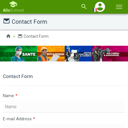
Basc
Allo
School
la
Contact Form
navi
Contact Form
Contact Form
Name
*
E-mail Address
*